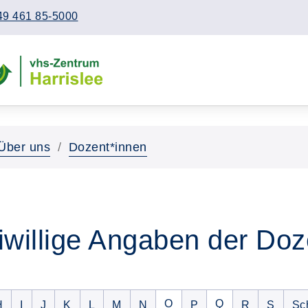
49 461 85-5000
Über uns
Dozent*innen
iwillige Angaben der Doz
Es gibt keine Dozenten mi
Es gibt keine Do
O
Q
sbuchstaben auflisten:
nfangsbuchstaben auflisten:
em Anfangsbuchstaben auflisten:
lgendem Anfangsbuchstaben auflisten:
it folgendem Anfangsbuchstaben auflisten:
en mit folgendem Anfangsbuchstaben auflisten:
ozenten mit folgendem Anfangsbuchstaben auflisten:
ur Dozenten mit folgendem Anfangsbuchstaben auflisten:
Nur Dozenten mit folgendem Anfangsbuchstaben auflist
Nur Dozenten mit folgendem Anfangsbuchstaben auf
Nur Dozenten mit folgendem Anfangsbuchstaben
Nur Dozenten mit folgendem Anfangsbuchs
Nur Dozenten mit folgendem Anfangsb
Nur Dozenten mit folgendem Anf
Nur Dozenten mit folg
Nur Dozenten
Nur Doz
Nur
H
I
J
K
L
M
N
P
R
S
Sc