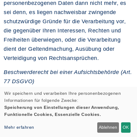
personenbezogenen Daten dann nicht mehr, es
sei denn, es liegen nachweisbar zwingende
schutzwürdige Gründe für die Verarbeitung vor,
die gegenüber Ihren Interessen, Rechten und
Freiheiten überwiegen, oder die Verarbeitung
dient der Geltendmachung, Ausübung oder
Verteidigung von Rechtsansprüchen.
Beschwerderecht bei einer Aufsichtsbehörde (Art.
77 DSGVO)
Wir speichern und verarbeiten Ihre personenbezogenen
Sie haben gem. Art. 77 DSGVO das Recht auf
Informationen für folgende Zwecke:
Beschwerde bei einer Aufsichtsbehörde, wenn Sie
Speicherung von Einstellungen dieser Anwendung,
der Ansicht sind, dass die Verarbeitung der Sie
Funktionelle Cookies, Essenzielle Cookies.
betreffenden Daten gegen datenschutzrechtliche
Mehr erfahren
Ablehnen
OK
Bestimmungen verstößt. Das Beschwerderecht