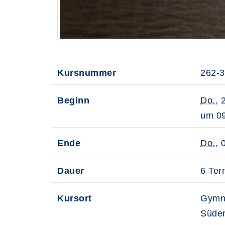
Kursnummer
262-
Beginn
Do.
, 
um 09
Ende
Do.
, 
Dauer
6 Ter
Kursort
Gymn
Süder