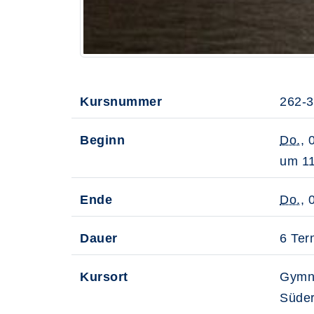
Kursnummer
262-
Beginn
Do.
, 
um 11
Ende
Do.
, 
Dauer
6 Ter
Kursort
Gymn
Süder