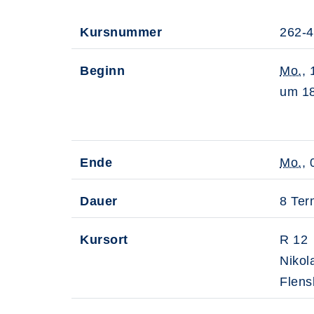
Kursnummer
262-
Beginn
Mo.
,
um 18
Ende
Mo.
, 
Dauer
8 Ter
Kursort
R 12
Nikol
Flens