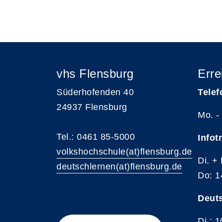
Insgesamt gibt es 4 Termine zum diese
vhs Flensburg
Erre
Süderhofenden 40
Telef
24937 Flensburg
Mo. -
Tel.: 0461 85-5000
Infot
volkshochschule(at)flensburg.de
Di. +
deutschlernen(at)flensburg.de
Do: 1
Deut
Di.: 