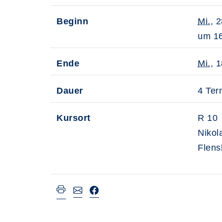
Beginn
Mi.
, 
um 16
Ende
Mi.
, 
Dauer
4 Ter
Kursort
R 10
Nikol
Flens