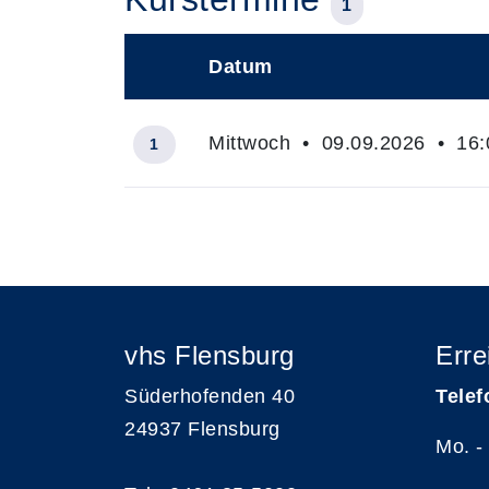
1
Datum
–
Mittwoch • 09.09.2026 • 16:0
1
Insgesamt gibt es 1 Termine zum diese
vhs Flensburg
Erre
Süderhofenden 40
Telef
24937 Flensburg
Mo. -