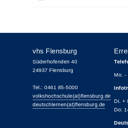
Insgesamt gibt es 1 Termine zum diese
vhs Flensburg
Erre
Süderhofenden 40
Telef
24937 Flensburg
Mo. -
Tel.: 0461 85-5000
Infot
volkshochschule(at)flensburg.de
Di. +
deutschlernen(at)flensburg.de
Do: 1
Deut