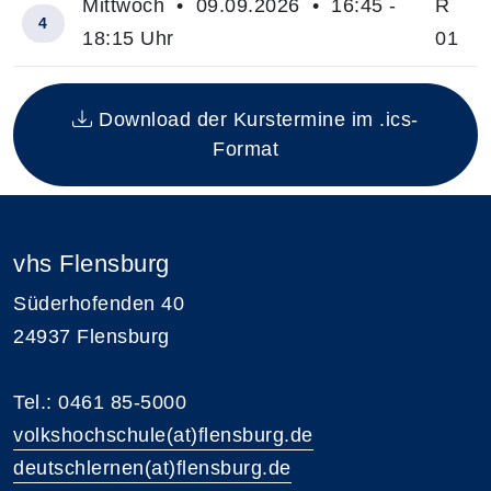
Mittwoch • 09.09.2026 • 16:45 -
R
4
18:15 Uhr
01
Insgesamt gibt es 4 Termine zum diesen Kurs
Download der Kurstermine im .ics-
Format
vhs Flensburg
Süderhofenden 40
24937 Flensburg
Tel.: 0461 85-5000
volkshochschule(at)flensburg.de
deutschlernen(at)flensburg.de