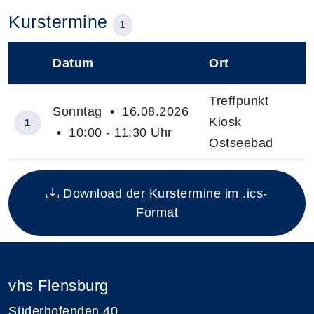
Kurstermine
1
Datum
Ort
–
Treffpunkt
Sonntag • 16.08.2026
Kiosk
1
• 10:00 - 11:30 Uhr
Ostseebad
Insgesamt gibt es 1 Termine zum diesen Kurs
Download der Kurstermine im .ics-
Format
vhs Flensburg
Süderhofenden 40