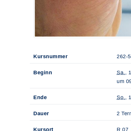
Kursnummer
262-
Beginn
Sa.
, 
um 09
Ende
So.
, 
Dauer
2 Ter
Kursort
R 07