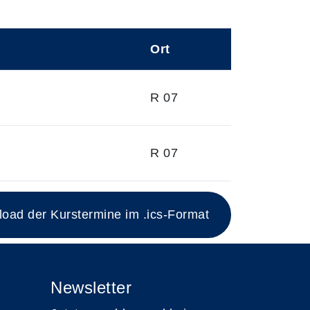
Ort
R 07
R 07
ad der Kurstermine im .ics-Format
Newsletter