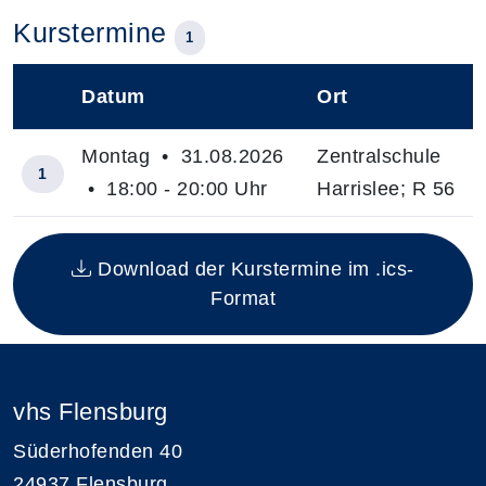
Kurstermine
1
Datum
Ort
–
Montag • 31.08.2026
Zentralschule
1
• 18:00 - 20:00 Uhr
Harrislee; R 56
Insgesamt gibt es 1 Termine zum diesen Kurs
Download der Kurstermine im .ics-
Format
vhs Flensburg
Süderhofenden 40
24937 Flensburg