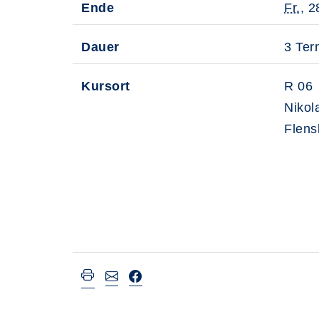
Ende
Fr.
, 2
Dauer
3 Ter
Kursort
R 06
Nikol
Flens