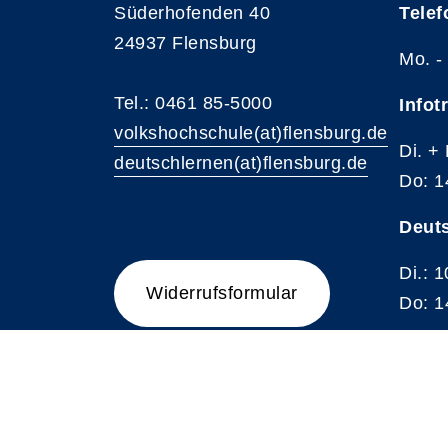
Süderhofenden 40
Telef
24937 Flensburg
Mo. -
Tel.: 0461 85-5000
Infot
volkshochschule(at)flensburg.de
Di. +
deutschlernen(at)flensburg.de
Do: 1
Deut
Di.: 
Widerrufsformular
Do: 1
A
Kontrast
Schriftgröße
A