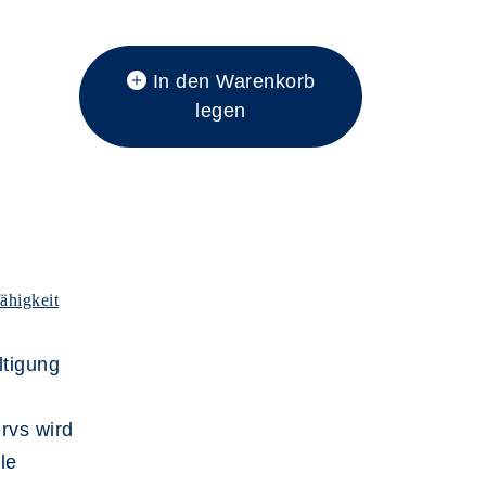
In den Warenkorb
legen
̈higkeit
ltigung
rvs wird
le