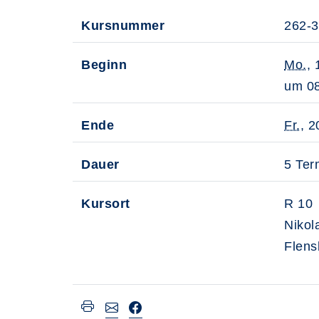
Kursnummer
262-
Beginn
Mo.
, 
um 08
Ende
Fr.
, 2
Dauer
5 Ter
Kursort
R 10
Nikol
Flens