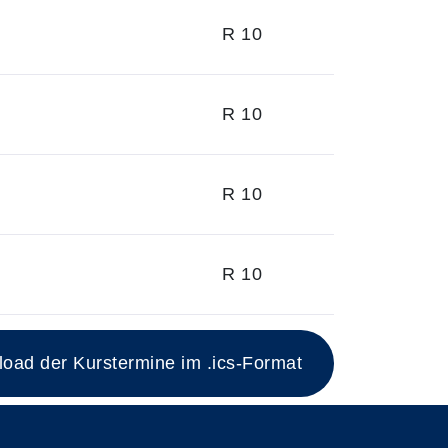
R 10
R 10
R 10
R 10
ad der Kurstermine im .ics-Format