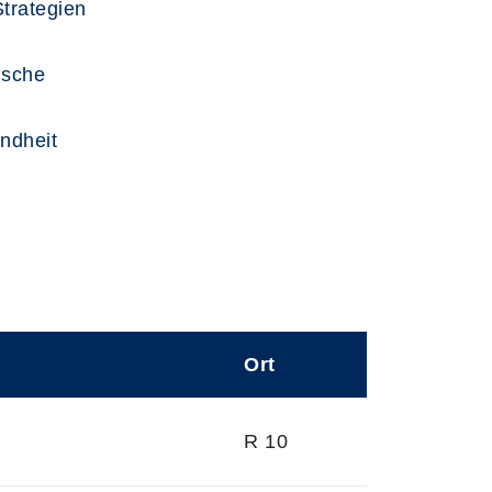
trategien
ische
ndheit
Ort
R 10