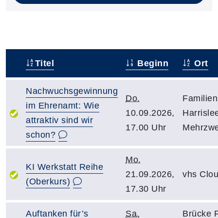
Titel
Beginn
Ort
–
Nachwuchsgewinnung
Do.
Familie
im Ehrenamt: Wie
10.09.2026,
Harrisle
attraktiv sind wir
17.00 Uhr
Mehrzw
schon?
Mo.
KI Werkstatt Reihe
21.09.2026,
vhs Clo
(Oberkurs)
17.30 Uhr
Auftanken für’s
Sa.
Brücke 