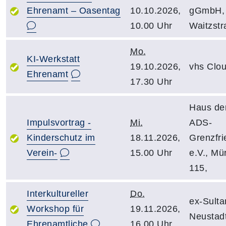
Ehrenamt – Oasentag
10.10.2026,
gGmbH,
10.00 Uhr
Waitzstr
Mo.
KI-Werkstatt
19.10.2026,
vhs Clo
Ehrenamt
17.30 Uhr
Haus der
Impulsvortrag -
Mi.
ADS-
Kinderschutz im
18.11.2026,
Grenzfr
Verein-
15.00 Uhr
e.V., Mü
115,
Interkultureller
Do.
ex-Sulta
Workshop für
19.11.2026,
Neustad
Ehrenamtliche
16.00 Uhr