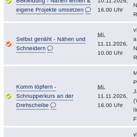
Bekleidung - Nähen lernen &
10.11.2026,
N
eigene Projekte umsetzen
16.00 Uhr
R
v
Mi.
Selbst genäht - Nähen und
a
11.11.2026,
Schneidern
N
10.00 Uhr
R
M
P
Komm töpfern -
Mi.
J
Schnupperkurs an der
11.11.2026,
(
Drehscheibe
16.00 Uhr
l
F
v