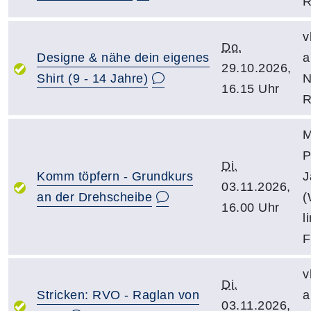
R
v
Do.
Designe & nähe dein eigenes
a
29.10.2026,
Shirt (9 - 14 Jahre)
N
16.15 Uhr
R
M
P
Di.
Komm töpfern - Grundkurs
J
03.11.2026,
an der Drehscheibe
(
16.00 Uhr
l
F
v
Di.
Stricken: RVO - Raglan von
a
03.11.2026,