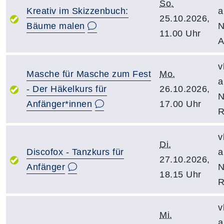
So.
Kreativ im Skizzenbuch:
a
25.10.2026,
Bäume malen
N
11.00 Uhr
A
v
Masche für Masche zum Fest
Mo.
a
- Der Häkelkurs für
26.10.2026,
N
Anfänger*innen
17.00 Uhr
R
v
Di.
Discofox - Tanzkurs für
a
27.10.2026,
Anfänger
N
18.15 Uhr
R
v
Mi.
a