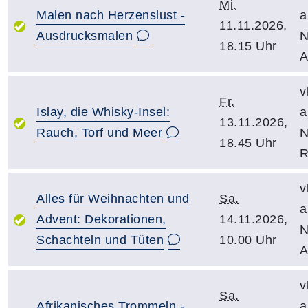
Mi.
Malen nach Herzenslust -
a
11.11.2026,
Ausdrucksmalen
N
18.15 Uhr
A
v
Fr.
Islay, die Whisky-Insel:
a
13.11.2026,
Rauch, Torf und Meer
N
18.45 Uhr
R
v
Alles für Weihnachten und
Sa.
a
Advent: Dekorationen,
14.11.2026,
N
Schachteln und Tüten
10.00 Uhr
A
v
Sa.
Afrikanisches Trommeln -
a