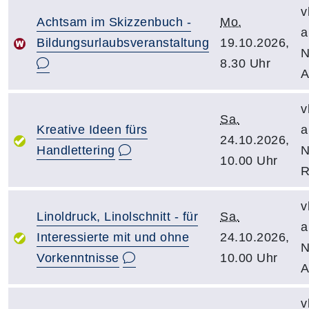
v
Achtsam im Skizzenbuch -
Mo.
a
Bildungsurlaubsveranstaltung
19.10.2026,
N
8.30 Uhr
A
v
Sa.
Kreative Ideen fürs
a
24.10.2026,
Handlettering
N
10.00 Uhr
R
v
Linoldruck, Linolschnitt - für
Sa.
a
Interessierte mit und ohne
24.10.2026,
N
Vorkenntnisse
10.00 Uhr
A
v