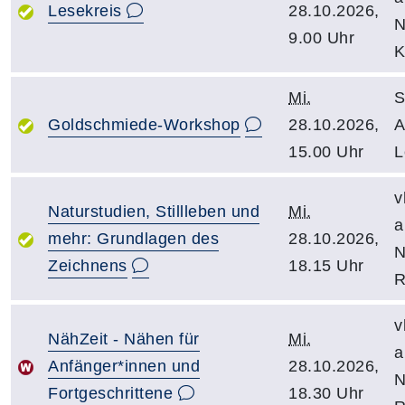
Lesekreis
28.10.2026,
N
9.00 Uhr
K
Mi.
S
Goldschmiede-Workshop
28.10.2026,
A
15.00 Uhr
L
v
Naturstudien, Stillleben und
Mi.
a
mehr: Grundlagen des
28.10.2026,
N
Zeichnens
18.15 Uhr
R
v
NähZeit - Nähen für
Mi.
a
Anfänger*innen und
28.10.2026,
N
Fortgeschrittene
18.30 Uhr