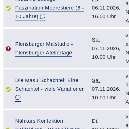
a
Faszination Meerestiere (8 -
06.11.2026,
N
10 Jahre)
16.00 Uhr
A
v
Sa.
Flensburger Malstudio -
a
07.11.2026,
Flensburger Ateliertage
N
10.00 Uhr
M
v
Die Masu-Schachtel: Eine
Sa.
a
Schachtel - viele Variationen
07.11.2026,
N
10.00 Uhr
A
v
Nähkurs Konfektion
Di.
a