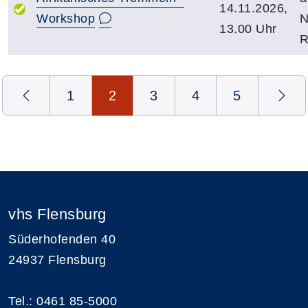
14.11.2026,
Workshop
N
13.00 Uhr
R
Seite 2 von 5
1
2
3
4
5
vhs Flensburg
Süderhofenden 40
24937 Flensburg
Tel.: 0461 85-5000