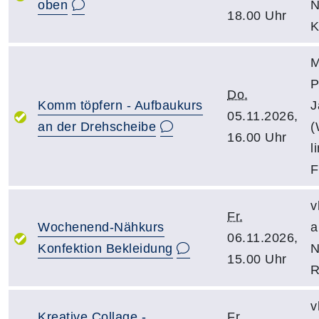
oben
N
18.00 Uhr
K
M
P
Do.
Komm töpfern - Aufbaukurs
J
05.11.2026,
an der Drehscheibe
(
16.00 Uhr
l
F
v
Fr.
Wochenend-Nähkurs
a
06.11.2026,
Konfektion Bekleidung
N
15.00 Uhr
R
v
Kreative Collage -
Fr.