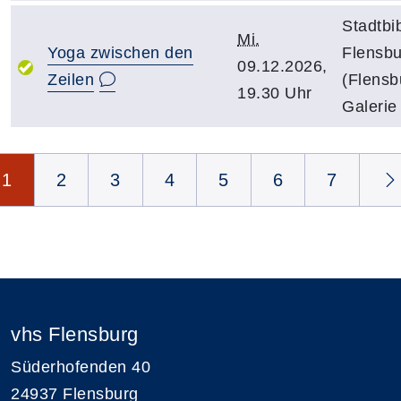
Stadtbi
Mi.
Yoga zwischen den
Flensbu
09.12.2026,
Zeilen
(Flensb
19.30 Uhr
Galerie
Seite 1 von 7
1
2
3
4
5
6
7
vhs Flensburg
Süderhofenden 40
24937 Flensburg