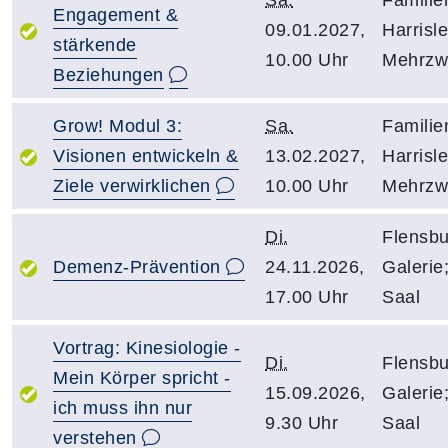
Sa.
Familie
Engagement &
09.01.2027,
Harrisle
stärkende
10.00 Uhr
Mehrzw
Beziehungen
Grow! Modul 3:
Sa.
Familie
Visionen entwickeln &
13.02.2027,
Harrisle
Ziele verwirklichen
10.00 Uhr
Mehrzw
Di.
Flensbu
Demenz-Prävention
24.11.2026,
Galerie
17.00 Uhr
Saal
Vortrag: Kinesiologie -
Di.
Flensbu
Mein Körper spricht -
15.09.2026,
Galerie
ich muss ihn nur
9.30 Uhr
Saal
verstehen