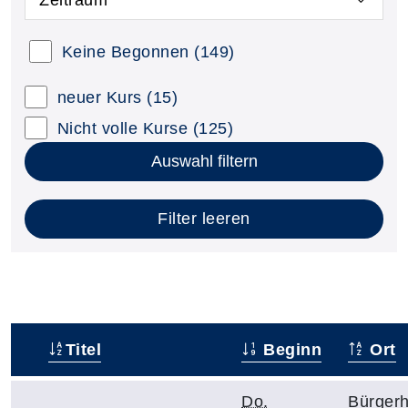
Zeitraum
Keine Begonnen
(149)
neuer Kurs
(15)
Nicht volle Kurse
(125)
Auswahl filtern
Filter leeren
Titel
Beginn
Ort
–
Do.
Bürger