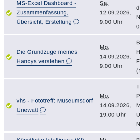
MS-Excel Dashboard -
Sa.
d
Zusammenfassung,
12.09.2026,
N
Übersicht, Erstellung
9.00 Uhr
0
B
Mo.
Die Grundzüge meines
H
14.09.2026,
Handys verstehen
F
9.00 Uhr
(
T
Mo.
P
vhs - Fototreff: Museumsdorf
14.09.2026,
M
Unewatt
19.00 Uhr
U
N