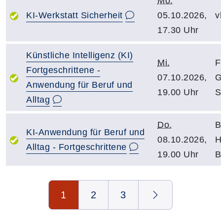
Mo.
KI-Werkstatt Sicherheit
05.10.2026,
v
17.30 Uhr
Künstliche Intelligenz (KI)
Mi.
F
Fortgeschrittene -
07.10.2026,
G
Anwendung für Beruf und
19.00 Uhr
S
Alltag
Do.
B
KI-Anwendung für Beruf und
08.10.2026,
H
Alltag - Fortgeschrittene
19.00 Uhr
B
Seite 1 von 3
1
2
3