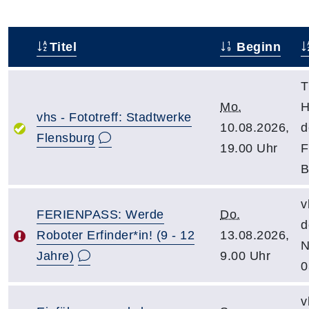
Titel
Beginn
–
T
Mo.
H
vhs - Fototreff: Stadtwerke
10.08.2026,
d
Flensburg
19.00 Uhr
F
B
v
FERIENPASS: Werde
Do.
d
Roboter Erfinder*in! (9 - 12
13.08.2026,
N
Jahre)
9.00 Uhr
0
v