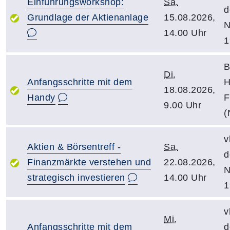
Einführungsworkshop:
Sa.
d
Grundlage der Aktienanlage
15.08.2026,
N
14.00 Uhr
1
B
Di.
Anfangsschritte mit dem
H
18.08.2026,
Handy
F
9.00 Uhr
(
v
Aktien & Börsentreff -
Sa.
d
Finanzmärkte verstehen und
22.08.2026,
N
strategisch investieren
14.00 Uhr
1
v
Mi.
Anfangsschritte mit dem
d