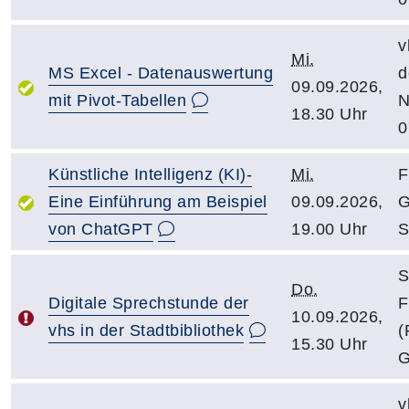
v
Mi.
MS Excel - Datenauswertung
d
09.09.2026,
mit Pivot-Tabellen
N
18.30 Uhr
0
Künstliche Intelligenz (KI)-
Mi.
F
Eine Einführung am Beispiel
09.09.2026,
G
von ChatGPT
19.00 Uhr
S
S
Do.
Digitale Sprechstunde der
F
10.09.2026,
vhs in der Stadtbibliothek
(
15.30 Uhr
G
v