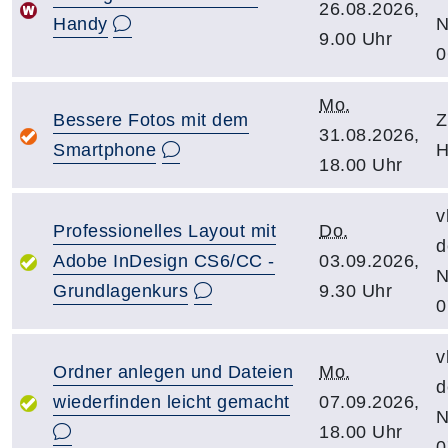
26.08.2026,
Handy
N
9.00 Uhr
0
Mo.
Bessere Fotos mit dem
Z
31.08.2026,
Smartphone
H
18.00 Uhr
v
Professionelles Layout mit
Do.
d
Adobe InDesign CS6/CC -
03.09.2026,
N
Grundlagenkurs
9.30 Uhr
0
v
Ordner anlegen und Dateien
Mo.
d
wiederfinden leicht gemacht
07.09.2026,
N
18.00 Uhr
0