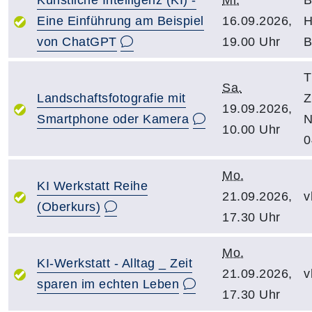
Künstliche Intelligenz (KI) -
Mi.
B
Eine Einführung am Beispiel
16.09.2026,
H
von ChatGPT
19.00 Uhr
B
T
Sa.
Landschaftsfotografie mit
Z
19.09.2026,
Smartphone oder Kamera
N
10.00 Uhr
0
Mo.
KI Werkstatt Reihe
21.09.2026,
v
(Oberkurs)
17.30 Uhr
Mo.
KI-Werkstatt - Alltag _ Zeit
21.09.2026,
v
sparen im echten Leben
17.30 Uhr