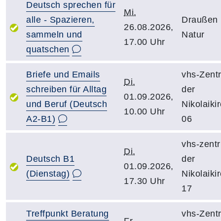
Deutsch sprechen für
Mi.
alle - Spazieren,
Draußen 
26.08.2026,
sammeln und
Natur
17.00 Uhr
quatschen
Briefe und Emails
vhs-Zent
Di.
schreiben für Alltag
der
01.09.2026,
und Beruf (Deutsch
Nikolaiki
10.00 Uhr
A2-B1)
06
vhs-zent
Di.
Deutsch B1
der
01.09.2026,
(Dienstag)
Nikolaiki
17.30 Uhr
17
Treffpunkt Beratung
vhs-Zent