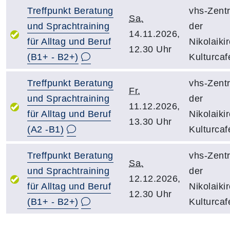
Treffpunkt Beratung
vhs-Zent
Sa.
und Sprachtraining
der
14.11.2026,
für Alltag und Beruf
Nikolaiki
12.30 Uhr
(B1+ - B2+)
Kulturcaf
Treffpunkt Beratung
vhs-Zent
Fr.
und Sprachtraining
der
11.12.2026,
für Alltag und Beruf
Nikolaiki
13.30 Uhr
(A2 -B1)
Kulturcaf
Treffpunkt Beratung
vhs-Zent
Sa.
und Sprachtraining
der
12.12.2026,
für Alltag und Beruf
Nikolaiki
12.30 Uhr
(B1+ - B2+)
Kulturcaf