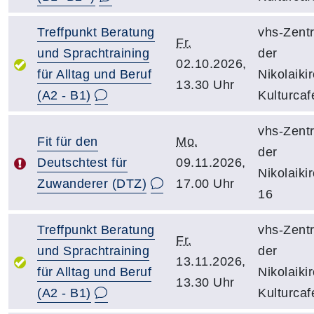
Treffpunkt Beratung
vhs-Zent
Fr.
und Sprachtraining
der
02.10.2026,
für Alltag und Beruf
Nikolaiki
13.30 Uhr
(A2 - B1)
Kulturcaf
vhs-Zent
Fit für den
Mo.
der
Deutschtest für
09.11.2026,
Nikolaiki
Zuwanderer (DTZ)
17.00 Uhr
16
Treffpunkt Beratung
vhs-Zent
Fr.
und Sprachtraining
der
13.11.2026,
für Alltag und Beruf
Nikolaiki
13.30 Uhr
(A2 - B1)
Kulturcaf