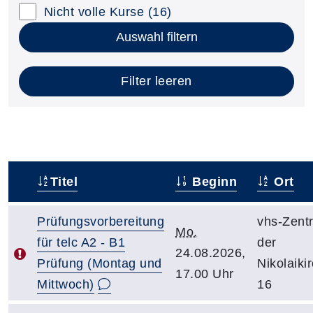
Nicht volle Kurse
(16)
Auswahl filtern
Filter leeren
Titel
Beginn
Ort
–
Prüfungsvorbereitung
vhs-Zent
Mo.
für telc A2 - B1
der
24.08.2026,
Prüfung (Montag und
Nikolaiki
17.00 Uhr
Mittwoch)
16