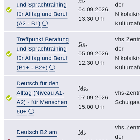
Fr.
und Sprachtraining
der
04.09.2026,
für Alltag und Beruf
Nikolaiki
13.30 Uhr
(A2 - B1)
Kulturcaf
Treffpunkt Beratung
vhs-Zent
Sa.
und Sprachtraining
der
05.09.2026,
für Alltag und Beruf
Nikolaiki
12.30 Uhr
(B1+ - B2+)
Kulturcaf
Deutsch für den
Mo.
Alltag (Niveau A1-
vhs-Zent
07.09.2026,
A2) - für Menschen
Schulgas
15.00 Uhr
60+
vhs-Zent
Deutsch B2 am
Mi.
der