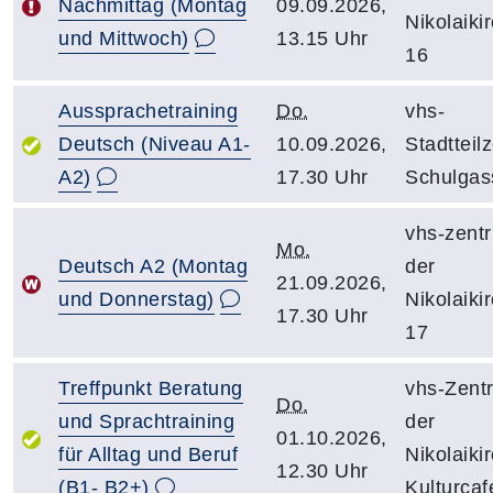
Nachmittag (Montag
09.09.2026,
Nikolaiki
und Mittwoch)
13.15 Uhr
16
Aussprachetraining
Do.
vhs-
Deutsch (Niveau A1-
10.09.2026,
Stadtteil
A2)
17.30 Uhr
Schulgas
vhs-zent
Mo.
Deutsch A2 (Montag
der
21.09.2026,
und Donnerstag)
Nikolaiki
17.30 Uhr
17
Treffpunkt Beratung
vhs-Zent
Do.
und Sprachtraining
der
01.10.2026,
für Alltag und Beruf
Nikolaiki
12.30 Uhr
(B1- B2+)
Kulturcaf